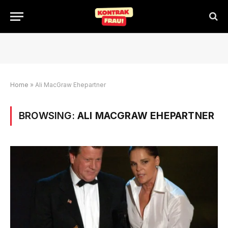
Home
»
Ali MacGraw Ehepartner
BROWSING:
ALI MACGRAW EHEPARTNER