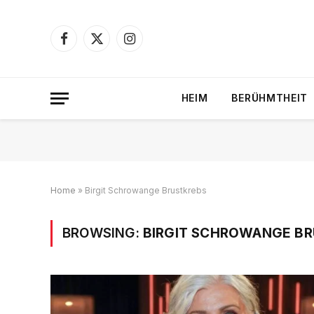
Facebook
X
Instagram
(Twitter)
HEIM
BERÜHMTHEIT
Home
»
Birgit Schrowange Brustkrebs
BROWSING:
BIRGIT SCHROWANGE B