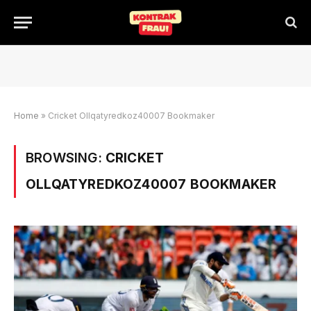
Home
»
Cricket Ollqatyredkoz40007 Bookmaker
BROWSING:
CRICKET
OLLQATYREDKOZ40007 BOOKMAKER