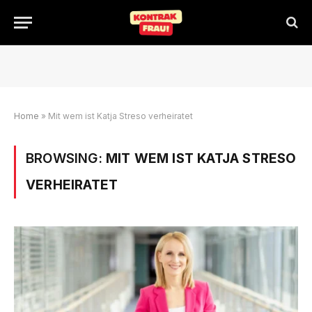
Home
»
Mit wem ist Katja Streso verheiratet
BROWSING:
MIT WEM IST KATJA STRESO
VERHEIRATET