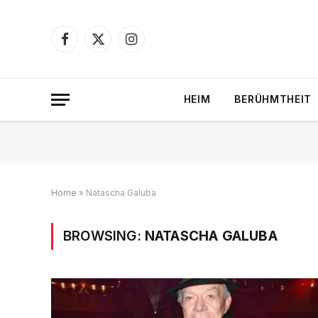
Facebook
X
Instagram
(Twitter)
HEIM
BERÜHMTHEIT
Home
»
Natascha Galuba
BROWSING:
NATASCHA GALUBA