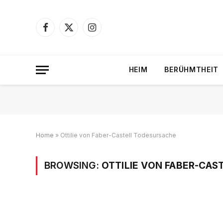
Facebook
X
Instagram
(Twitter)
HEIM
BERÜHMTHEIT
Home
»
Ottilie von Faber-Castell Todesursache
BROWSING:
OTTILIE VON FABER-CA