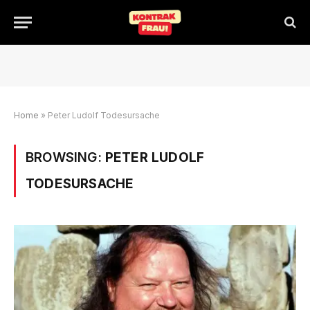
Home
»
Peter Ludolf Todesursache
BROWSING:
PETER LUDOLF
TODESURSACHE