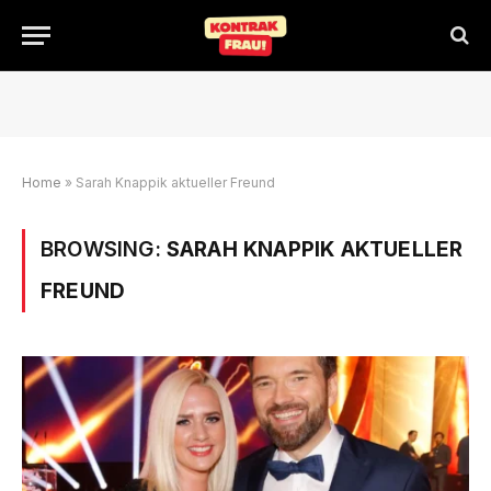
Home
»
Sarah Knappik aktueller Freund
BROWSING:
SARAH KNAPPIK AKTUELLER
FREUND