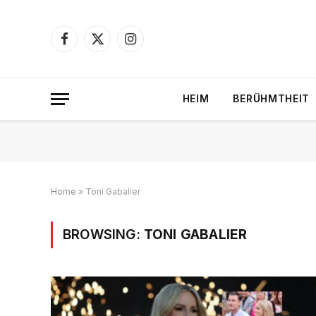
Facebook
X
Instagram
(Twitter)
HEIM
BERÜHMTHEIT
Home
»
Toni Gabalier
BROWSING:
TONI GABALIER