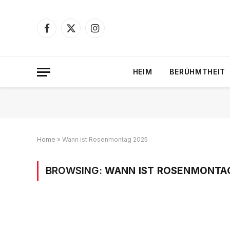
Facebook
X
Instagram
(Twitter)
HEIM
BERÜHMTHEIT
Home
»
Wann ist Rosenmontag 2025
BROWSING:
WANN IST ROSENMONTA