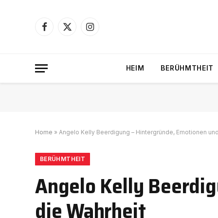
Facebook
X
Instagram
(Twitter)
HEIM
BERÜHMTHEIT
Home
»
Angelo Kelly Beerdigung – Hintergründe, Emotionen und
BERÜHMTHEIT
Angelo Kelly Beerdi
die Wahrheit