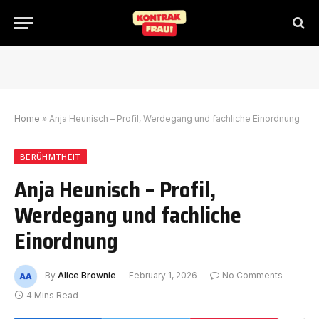
Home
»
Anja Heunisch – Profil, Werdegang und fachliche Einordnung
BERÜHMTHEIT
Anja Heunisch – Profil,
Werdegang und fachliche
Einordnung
By
Alice Brownie
February 1, 2026
No Comments
4 Mins Read