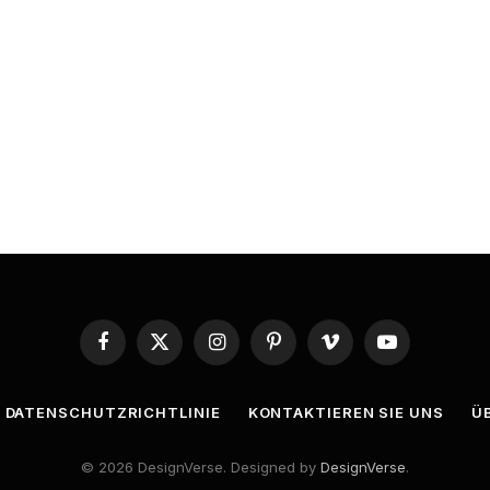
Facebook
X
Instagram
Pinterest
Vimeo
YouTube
(Twitter)
DATENSCHUTZRICHTLINIE
KONTAKTIEREN SIE UNS
Ü
© 2026 DesignVerse. Designed by
DesignVerse
.