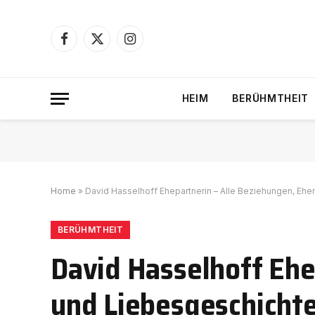
Facebook
X
Instagram
(Twitter)
HEIM
BERÜHMTHEIT
Home
»
David Hasselhoff Ehepartnerin – Alle Beziehungen, Ehe
BERÜHMTHEIT
David Hasselhoff Ehe
und Liebesgeschichte