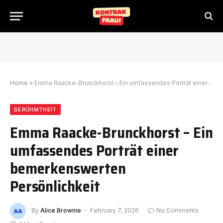
Home
»
Emma Raacke-Brunckhorst – Ein umfassendes Porträt einer bemerkenswerten Persönlichkeit
BERÜHMTHEIT
Emma Raacke-Brunckhorst – Ein
umfassendes Porträt einer
bemerkenswerten
Persönlichkeit
By
Alice Brownie
February 7, 2026
No Comments