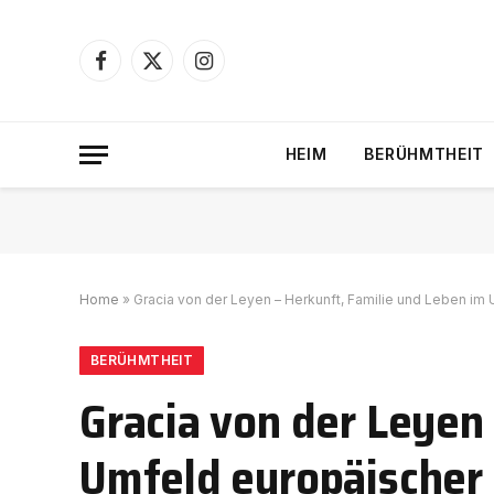
Facebook
X
Instagram
(Twitter)
HEIM
BERÜHMTHEIT
Home
»
Gracia von der Leyen – Herkunft, Familie und Leben im 
BERÜHMTHEIT
Gracia von der Leyen
Umfeld europäischer 