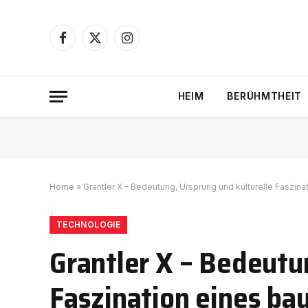
Facebook
X
Instagram
(Twitter)
HEIM
BERÜHMTHEIT
Home
»
Grantler X – Bedeutung, Ursprung und kulturelle Faszi
TECHNOLOGIE
Grantler X – Bedeutu
Faszination eines b