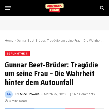
Home
»
Gunnar Beet-Brüder: Tragödie um seine Frau – Die Wahrheit hinter dem Autounfall
BERÜHMTHEIT
Gunnar Beet-Brüder: Tragödie
um seine Frau – Die Wahrheit
hinter dem Autounfall
By
Alice Brownie
March 25, 2026
No Comments
4 Mins Read