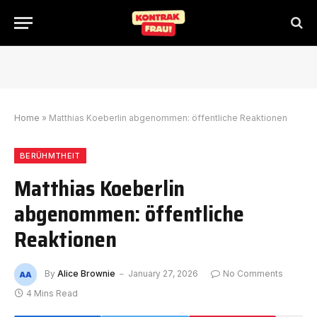
Home
»
Matthias Koeberlin abgenommen: öffentliche Reaktionen
BERÜHMTHEIT
Matthias Koeberlin
abgenommen: öffentliche
Reaktionen
By
Alice Brownie
January 27, 2026
No Comments
4 Mins Read