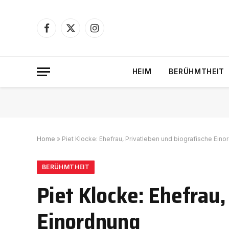
Facebook
X
Instagram
(Twitter)
HEIM
BERÜHMTHEIT
Home
»
Piet Klocke: Ehefrau, Privatleben und biografische Ein
BERÜHMTHEIT
Piet Klocke: Ehefrau,
Einordnung