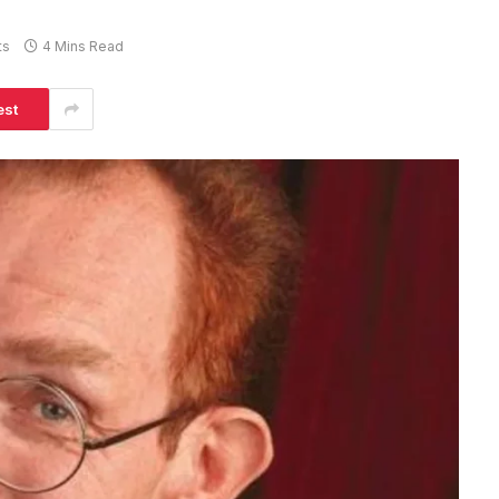
ts
4 Mins Read
est