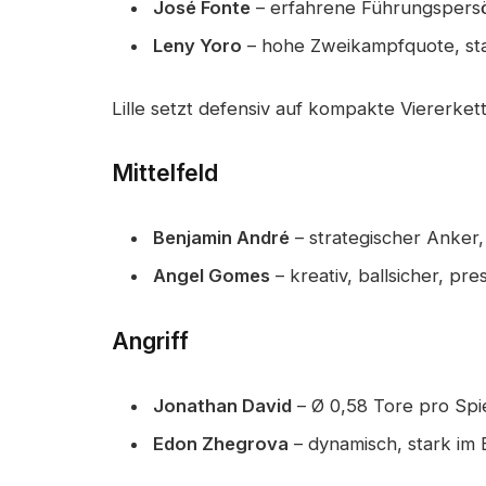
José Fonte
– erfahrene Führungspersö
Leny Yoro
– hohe Zweikampfquote, sta
Lille setzt defensiv auf kompakte Viererket
Mittelfeld
Benjamin André
– strategischer Anker,
Angel Gomes
– kreativ, ballsicher, pre
Angriff
Jonathan David
– Ø 0,58 Tore pro Spi
Edon Zhegrova
– dynamisch, stark im 