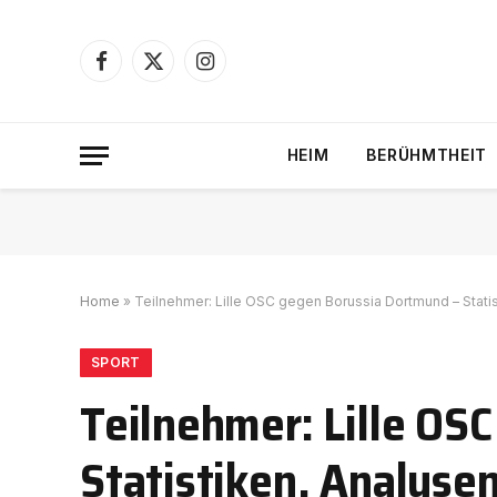
Facebook
X
Instagram
(Twitter)
HEIM
BERÜHMTHEIT
Home
»
Teilnehmer: Lille OSC gegen Borussia Dortmund – Statist
SPORT
Teilnehmer: Lille OS
Statistiken, Analysen